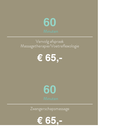
60
Minuten
Vervolg afspraak
Massagetherapie/Voetreflexologie
€ 65,-
60
Minuten
Zwangerschapsmassage
€ 65,-