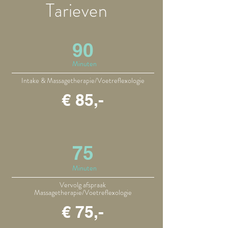
Tarieven
90
Minuten
Intake & Massagetherapie/Voetreflexologie
€ 85,-
75
Minuten
Vervolg afspraak
Massagetherapie/Voetreflexologie
€ 75,-