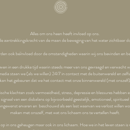
Alles om ons heen heeft invloed op ons.
de aantrekkingskracht van de maan de beweging van het water zichtbaar do
rden ook beïnvloed door de omstandigheden waarin wij ons bevinden en b
leven in een drukke tijd waarin steeds meer van ons gevraagd en verwacht w
edia staan we (als we willen) 24/7 in contact met de buitenwereld en zelfs
kan het gebeuren dat we het contact met onze binnenwereld (met onszelf) 
ische klachten zoals vermoeidheid, stress, depressie en blessures hebben e
signaal van een disbalans op bijvoorbeeld geestelijk, emotioneel, spiritueel
 ongewenst ervaren en beschouwd als een last waarvan we verlost willen w
maken met onszelf, met wat ons lichaam ons te vertellen heeft.
op in ons geheugen maar ook in ons lichaam. Hoe we in het leven staan is v