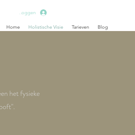
Inloggen
Home
Holistische Visie
Tarieven
Blog
een het fysieke
ooft".