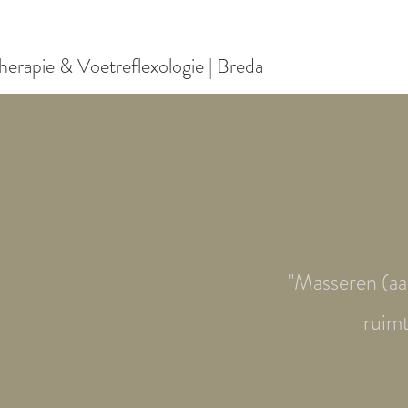
rapie & Voetreflexologie | Breda
"Masseren (aan
ruimt