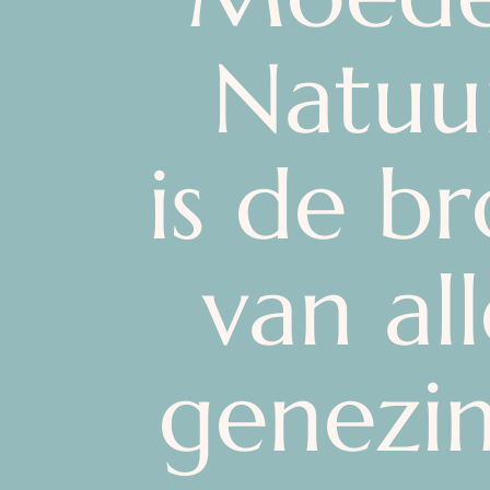
Natuu
is de b
van al
genezin