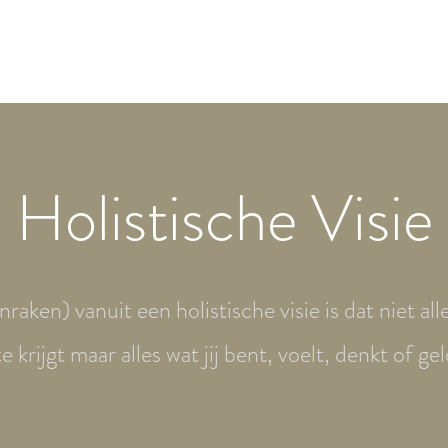
Holistische Visie
raken) vanuit een holistische visie is dat niet all
e krijgt maar alles wat jij bent, voelt, denkt of gel