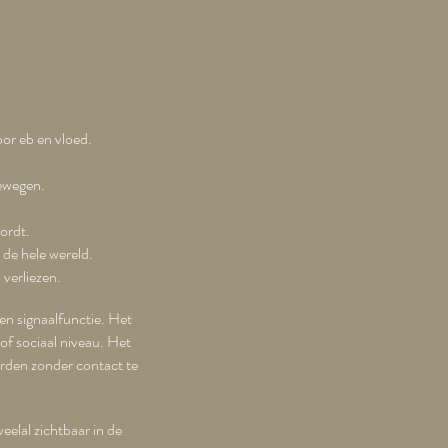
or eb en vloed.
ewegen.
ordt.
 de hele wereld.
verliezen.
en signaalfunctie. Het
 of sociaal niveau. Het
orden zonder contact te
eelal zichtbaar in de