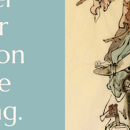
r
ron
le
g.